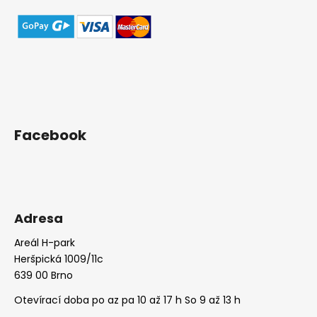
Facebook
Adresa
Areál H-park
Heršpická 1009/11c
639 00 Brno
Otevírací doba po az pa 10 až 17 h So 9 až 13 h