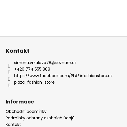
Z
á
Kontakt
p
a
simona.vrzalova78
@
seznam.cz
t
+420 774 555 888
í
https://www.facebook.com/PLAZAfashionstore.cz
plaza_fashion_store
Informace
Obchodní podmínky
Podmínky ochrany osobních údajů
Kontakt