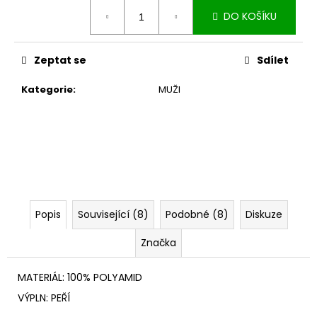
č
Měrná
u
DO KOŠÍKU
cena:
j
e
Zeptat se
Sdílet
m
e
Kategorie
:
MUŽI
ARMANI
EXCHANGE
DAMSKA
BUNDA
679
3
645
Kč
Popis
Související (8)
Podobné (8)
Diskuze
Původně:
7
Značka
290
Kč
MATERIÁL: 100% POLYAMID
VÝPLN: PEŘÍ