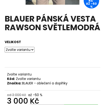
KČ
AŽ –50
a
%
j
BLAUER PÁNSKÁ VESTA
í
t
RAWSON SVĚTLEMODRÁ
?
VELIKOST
HLEDAT
D
Zvolte variantu
Kód:
Zvolte variantu
o
Značka:
BLAUER - oblečení a doplňky
p
o
r
od 3 000 Kč
až –50 %
3 000 Kč
u