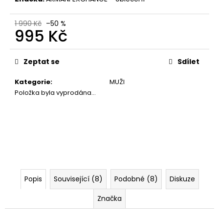
č
u
j
1 990 Kč
–50 %
995 Kč
e
m
Měrná
e
cena:
Zeptat se
Sdílet
Kategorie
:
MUŽI
ARMANI
EXCHANGE
Položka byla vyprodána…
KOŽENKOVÉ
ŠATY
1251
2
595
Kč
Popis
Související (8)
Podobné (8)
Diskuze
Značka