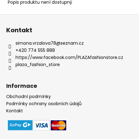
Popis produktu není dostupný
Z
á
Kontakt
p
a
simona.vrzalova78
@
seznam.cz
t
+420 774 555 888
í
https://www.facebook.com/PLAZAfashionstore.cz
plaza_fashion_store
Informace
Obchodní podmínky
Podmínky ochrany osobních údajů
Kontakt