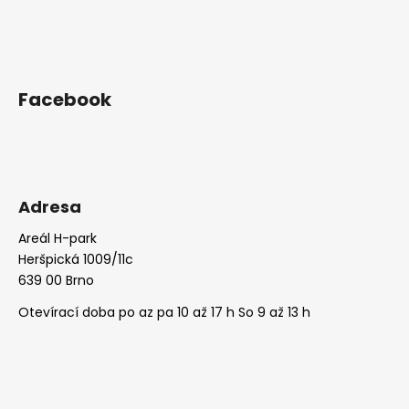
Facebook
Adresa
Areál H-park
Heršpická 1009/11c
639 00 Brno
Otevírací doba po az pa 10 až 17 h So 9 až 13 h