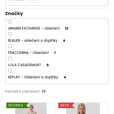
ů
a
j
Značky
í
t
ARMANI EXCHANGE - oblečení
12
?
BLAUER - oblečení a doplňky
4
FRACOMINA - Oblečení
7
HLEDAT
LOLA CASADEMUNT
5
REPLAY - Oblečení a doplňky
4
D
o
Položek k zobrazení:
38
p
o
V
r
NOVINKA
AKCE
u
ý