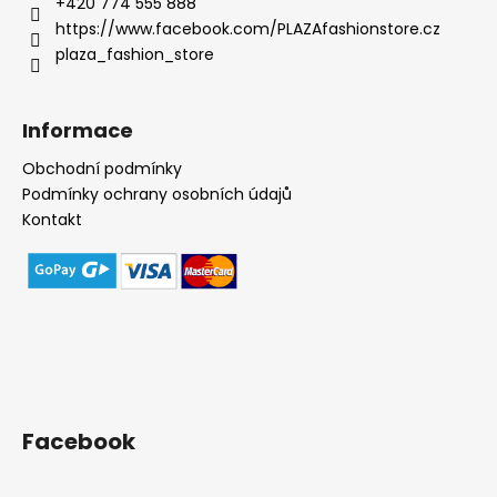
t
ý
+420 774 555 888
p
í
https://www.facebook.com/PLAZAfashionstore.cz
i
plaza_fashion_store
s
u
Informace
Obchodní podmínky
Podmínky ochrany osobních údajů
Kontakt
Facebook