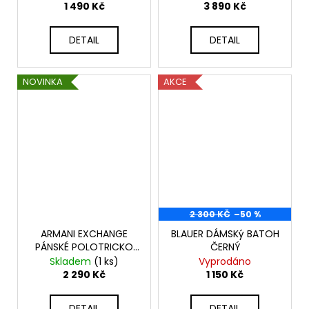
1 490 Kč
3 890 Kč
DETAIL
DETAIL
NOVINKA
AKCE
2 300 KČ
–50 %
ARMANI EXCHANGE
BLAUER DÁMSKý BATOH
PÁNSKÉ POLOTRICKO
ČERNÝ
2209
Skladem
(1 ks)
Vyprodáno
2 290 Kč
1 150 Kč
DETAIL
DETAIL