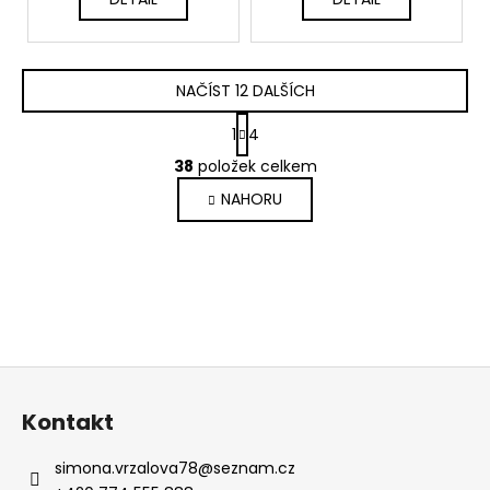
NAČÍST 12 DALŠÍCH
S
1
4
t
O
r
38
položek celkem
v
á
NAHORU
l
n
k
á
o
d
v
a
á
c
n
í
í
p
r
Z
v
á
k
Kontakt
p
y
a
v
simona.vrzalova78
@
seznam.cz