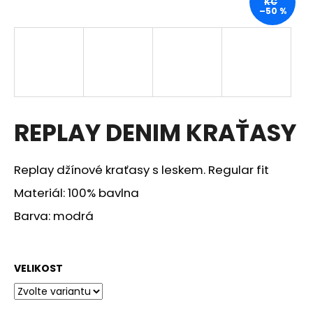
KČ
–50 %
a
j
í
t
?
REPLAY DENIM KRAŤASY
HLEDAT
Replay džínové kraťasy s leskem. Regular fit
Materiál: 100% bavlna
Barva: modrá
D
o
p
o
VELIKOST
r
u