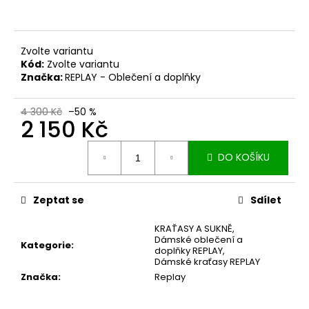
č
u
j
e
Zvolte variantu
m
Kód:
Zvolte variantu
e
Značka:
REPLAY - Oblečení a doplňky
4 300 Kč
–50 %
REPLAY
2 150 Kč
PÁNSKÉ
TRIČKO
Měrná
M3338
DO KOŠÍKU
cena:
550
Kč
Původně:
Zeptat se
Sdílet
1
100
KRAŤASY A SUKNĚ
,
Kč
Dámské oblečení a
Kategorie
:
doplňky REPLAY
,
Dámské kraťasy REPLAY
Značka
:
Replay