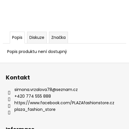
Popis
Diskuze
Značka
Popis produktu není dostupný
Z
á
Kontakt
p
a
simona.vrzalova78
@
seznam.cz
t
+420 774 555 888
í
https://www.facebook.com/PLAZAfashionstore.cz
plaza_fashion_store