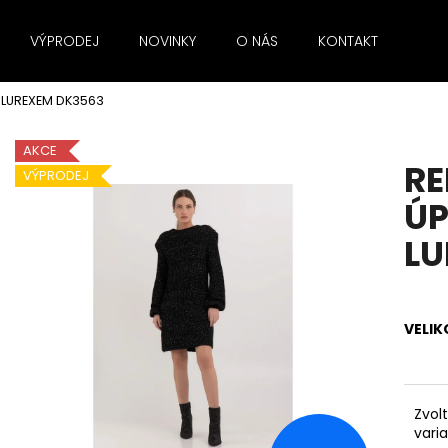
VÝPRODEJ
NOVINKY
O NÁS
KONTAKT
ZNA
 LUREXEM DK3563
Co potřebujete najít?
AKCE
RE
VÝPRODEJ
HLEDAT
ÚP
LU
Doporučujeme
VELIK
Zvol
vari