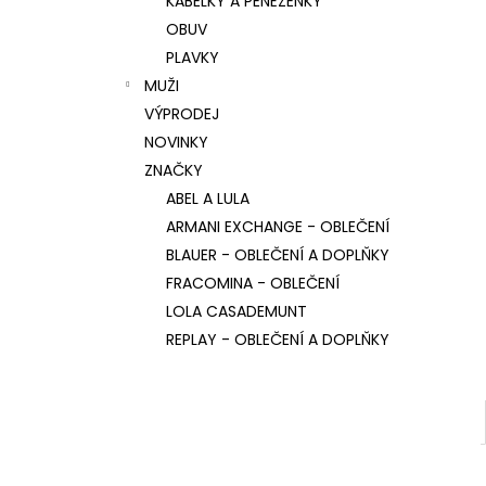
KABELKY A PENĚŽENKY
BLAUER PÁNSKÁ BUNDA BRYANT
l
SVĚTLEMODRÁ
OBUV
3 750 Kč
PLAVKY
Původně:
7 500 Kč
MUŽI
VÝPRODEJ
NOVINKY
ZNAČKY
ABEL A LULA
ARMANI EXCHANGE - OBLEČENÍ
BLAUER - OBLEČENÍ A DOPLŇKY
FRACOMINA - OBLEČENÍ
LOLA CASADEMUNT
REPLAY - OBLEČENÍ A DOPLŇKY