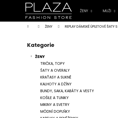
K
Přejít
na
o
ŽENY
MUŽI
obsah
Zpět
Zpět
š
do
do
í
Domů
ŽENY
REPLAY DÁMSKÉ ÚPLETOVÉ ŠATY S
k
obchodu
obchodu
P
o
Kategorie
Přeskočit
s
kategorie
t
ŽENY
r
TRIČKA, TOPY
a
ŠATY A OVERALY
n
KRAŤASY A SUKNĚ
n
KALHOTY A DŽÍNY
í
BUNDY, SAKA, KABÁTY A VESTY
p
KOŠILE A TUNIKY
a
MIKINY A SVETRY
n
MÓDNÍ DOPLŇKY
e