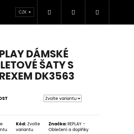
Hledat
Přihlášení
Nákupní
CZK
ČKY
košík
PLAY DÁMSKÉ
LETOVÉ ŠATY S
REXEM DK3563
OST
Následující
te
Kód:
Zvolte
Značka:
REPLAY -
antu
variantu
Oblečení a doplňky