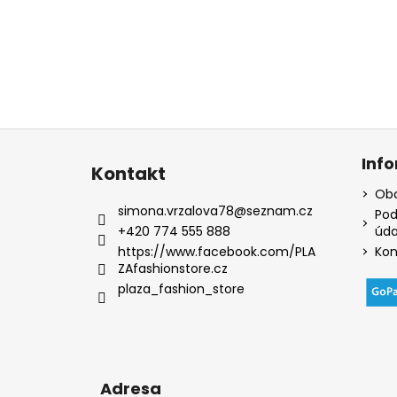
Z
á
Inf
Kontakt
p
Obc
a
simona.vrzalova78
@
seznam.cz
Pod
t
+420 774 555 888
úda
í
https://www.facebook.com/PLA
Kon
ZAfashionstore.cz
plaza_fashion_store
Adresa