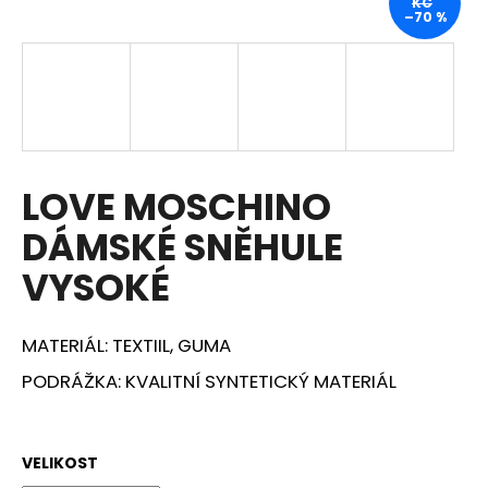
KČ
–70 %
a
j
í
t
?
LOVE MOSCHINO
DÁMSKÉ SNĚHULE
HLEDAT
VYSOKÉ
MATERIÁL: TEXTIIL, GUMA
D
o
PODRÁŽKA: KVALITNÍ SYNTETICKÝ MATERIÁL
p
o
r
VELIKOST
u