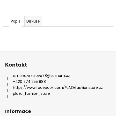
Popis
Diskuze
Z
á
Kontakt
p
a
simona.vrzalova78
@
seznam.cz
t
+420 774 555 888
í
https://www.facebook.com/PLAZAfashionstore.cz
plaza_fashion_store
Informace