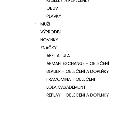
KABELKY A PENĚŽENKY
REPLAY MARTHE SHINY DÁMSKÁ LETNÍ
l
OBUV
OBUV
1 300 Kč
PLAVKY
Původně:
2 600 Kč
MUŽI
VÝPRODEJ
NOVINKY
ZNAČKY
ABEL A LULA
ARMANI EXCHANGE - OBLEČENÍ
BLAUER - OBLEČENÍ A DOPLŇKY
FRACOMINA - OBLEČENÍ
LOLA CASADEMUNT
REPLAY - OBLEČENÍ A DOPLŇKY