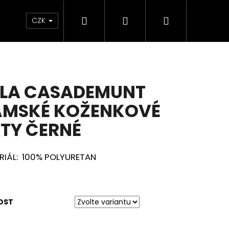
Hledat
Přihlášení
Nákupní
CZK
ČKY
košík
LA CASADEMUNT
ÁMSKÉ KOŽENKOVÉ
TY ČERNÉ
RIÁL: 100% POLYURETAN
OST
Následující