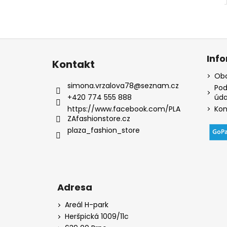
Z
á
Inf
Kontakt
p
Obc
a
simona.vrzalova78
@
seznam.cz
Pod
t
+420 774 555 888
úda
í
https://www.facebook.com/PLA
Kon
ZAfashionstore.cz
plaza_fashion_store
Adresa
Areál H-park
Heršpická 1009/11c