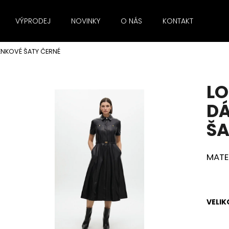
VÝPRODEJ
NOVINKY
O NÁS
KONTAKT
ZNA
NKOVÉ ŠATY ČERNÉ
Co potřebujete najít?
LO
HLEDAT
D
ŠA
Doporučujeme
MATE
VELIK