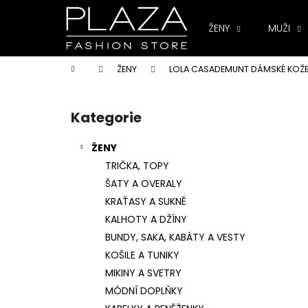
K
Přejít
na
o
ŽENY
MUŽI
obsah
Zpět
Zpět
š
do
do
í
Domů
ŽENY
LOLA CASADEMUNT DÁMSKÉ KOŽE
k
obchodu
obchodu
P
o
Kategorie
Přeskočit
s
kategorie
t
ŽENY
r
TRIČKA, TOPY
a
ŠATY A OVERALY
n
KRAŤASY A SUKNĚ
n
KALHOTY A DŽÍNY
í
BUNDY, SAKA, KABÁTY A VESTY
p
KOŠILE A TUNIKY
a
MIKINY A SVETRY
n
MÓDNÍ DOPLŇKY
e