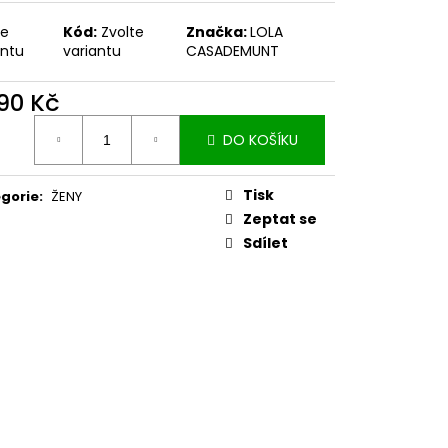
KOŽENÁ BUNDA ČERNÁ
te
Kód:
Zvolte
Značka:
LOLA
0 Kč
antu
variantu
CASADEMUNT
190 Kč
ná
DO KOŠÍKU
:
Tisk
gorie
:
ŽENY
Zeptat se
Sdílet